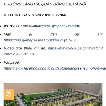
PHƯỜNG LÁNG HẠ, QUẬN ĐỐNG ĐA, HÀ NỘI
HOTLINE BÁN HÀNG: 0919.875.966
WEBSITE:
https://anlacgreen-symphony.com.vn/
Map đi đến dự án:
https://goo.gl/maps/HhAC5qxkaX9FyENL9
Video giới thiệu dự án:
https://www.youtube.com/watch?
v=RPoyOZyM_L0
Fanpage:
https://www.facebook.com/Chudautuanlacgreensymphonyva
05
Th7